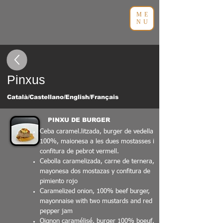
ME
NU
Pinxus
Català/Castellano/English/Français
PINXU DE BURGER
Ceba caramel.litzada, burger de vedella
100%, maionesa a les dues mostasses i
confitura de pebrot vermell.
Cebolla caramelizada, carne de ternera,
mayonesa dos mostazas y confitura de
pimiento rojo
Caramelized onion, 100% beef burger,
mayonnaise with two mustards and red
pepper jam
Oignon caramélisé, burger 100% boeuf,