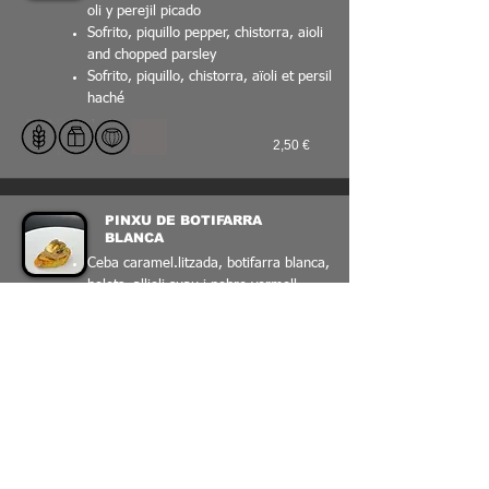
oli y perejil picado
Sofrito, piquillo pepper, chistorra, aioli
and chopped parsley
Sofrito, piquillo, chistorra, aïoli et persil
haché
2,50 €
PINXU DE BOTIFARRA
BLANCA
Ceba caramel.litzada, botifarra blanca,
bolets, allioli suau i pebre vermell
Cebolla caramelizada, butifarra blanca,
setas, muselina suave de ajo y
pimentón rojo
Caramelised onion, white sausage,
mushrooms, garlic musolin and red
paprika
Oignon caramélisé, saucisse blanche,
champignons, musoline d'ail et paprika
rouge