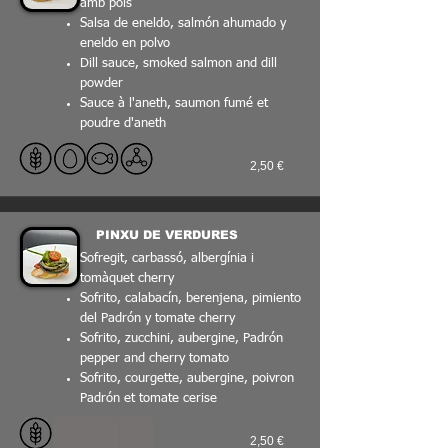
amb pols
Salsa de eneldo, salmón ahumado y
eneldo en polvo
Dill sauce, smoked salmon and dill
powder
Sauce à l'aneth, saumon fumé et
poudre d'aneth
2,50 €
PINXU DE VERDURES
Sofregit, carbassó, albergínia i
tomàquet cherry
Sofrito, calabacín, berenjena, pimiento
del Padrón y tomate cherry
Sofrito, zucchini, aubergine, Padrón
pepper and cherry tomato
Sofrito, courgette, aubergine, poivron
Padrón et tomate cerise
2,50 €