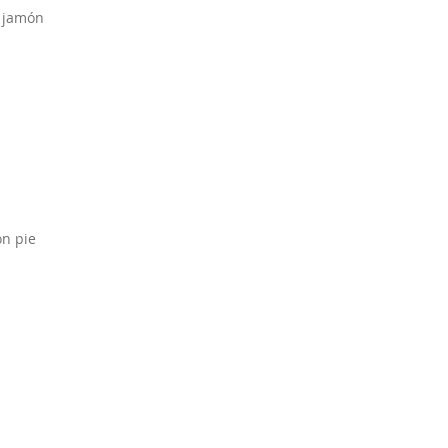
o jamón
on pie